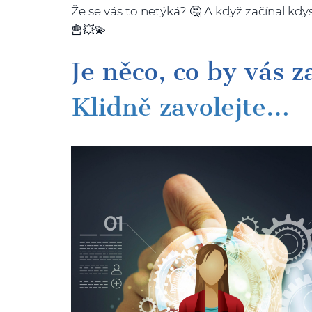
Že se vás to netýká? 🤔 A když začínal k
🍟💥💫
Je něco, co by vás 
Klidně zavolejte…