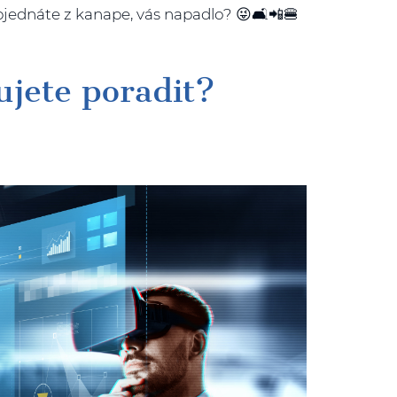
bjednáte z kanape, vás napadlo? 😜🛋📲🍔
ujete poradit?