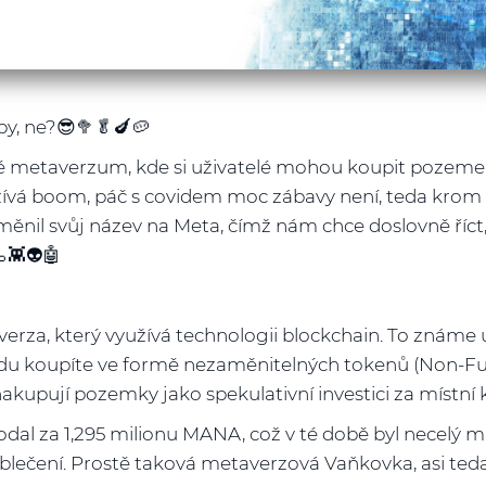
py, ne?😎🥦🥬🍆🥔
é metaverzum, kde si uživatelé mohou koupit pozemek,
ažívá boom, páč s covidem moc zábavy není, teda krom d
ěnil svůj název na Meta, čímž nám chce doslovně říct,
👾👽🤖
rza, který využívá technologii blockchain. To známe u
u koupíte ve formě nezaměnitelných tokenů (Non-Fung
nakupují pozemky jako spekulativní investici za mís
al za 1,295 milionu MANA, což v té době byl necelý mil
oblečení. Prostě taková metaverzová Vaňkovka, asi te