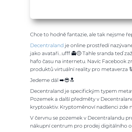
Chce to hodně fantazie, ale tak nejsme ře
Decentraland
je online prostředí nazývan
jako avataři…ufff 👻🙃 Tahle sranda teď z
hafo času na internetu. Navíc Facebook zm
produktů virtuální reality pro metaverza 
Jedeme dál ➡️😎🔝
Decentraland je specifickým typem metave
Pozemek a další předměty v Decentraland
kryptoaktiv. Kryptoměnoví nadšenci zde 
V červnu se pozemek v Decentralandu prod
nákupní centrum pro prodej digitálního 