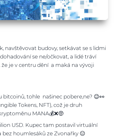
 navštěvovat budovy, setkávat se s lidmi
ohadování se ne/očkovat, a lidé tráví
 že je v centru dění a maká na vývoji
 bitcoinů, tohle našinec pobere,ne? 😉👀
ible Tokens, NFT), což je druh
tní kryptoměnu MANA💰❌🤑
ion USD. Kupec tam postavil virtuální
da bez houmlesáků ze Zvonařky 😑