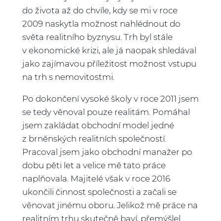
do života až do chvíle, kdy se mi v roce
2009 naskytla možnost nahlédnout do
světa realitního byznysu. Trh byl stále
v ekonomické krizi, ale já naopak shledával
jako zajímavou příležitost možnost vstupu
na trh s nemovitostmi.
Po dokončení vysoké školy v roce 2011 jsem
se tedy věnoval pouze realitám. Pomáhal
jsem zakládat obchodní model jedné
z brněnských realitních společností.
Pracoval jsem jako obchodní manažer po
dobu pěti let a velice mě tato práce
naplňovala. Majitelé však v roce 2016
ukončili činnost společnosti a začali se
věnovat jinému oboru. Jelikož mě práce na
realitním trhu skutečně baví, přemýšlel