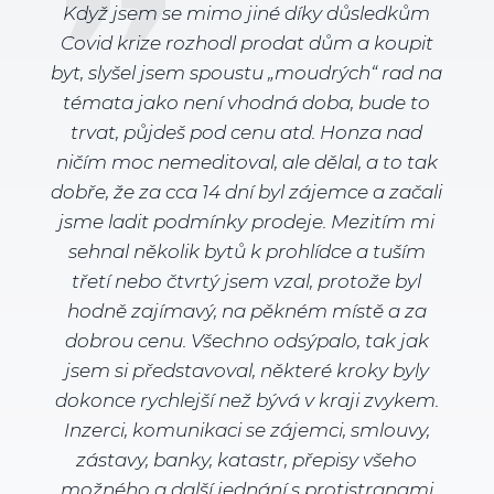
Když jsem se mimo jiné díky důsledkům
Covid krize rozhodl prodat dům a koupit
byt, slyšel jsem spoustu „moudrých“ rad na
témata jako není vhodná doba, bude to
trvat, půjdeš pod cenu atd. Honza nad
ničím moc nemeditoval, ale dělal, a to tak
dobře, že za cca 14 dní byl zájemce a začali
jsme ladit podmínky prodeje. Mezitím mi
sehnal několik bytů k prohlídce a tuším
třetí nebo čtvrtý jsem vzal, protože byl
hodně zajímavý, na pěkném místě a za
dobrou cenu. Všechno odsýpalo, tak jak
jsem si představoval, některé kroky byly
dokonce rychlejší než bývá v kraji zvykem.
Inzerci, komunikaci se zájemci, smlouvy,
zástavy, banky, katastr, přepisy všeho
možného a další jednání s protistranami