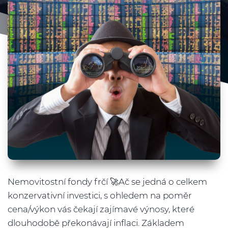
Nemovitostní fondy frčí 🚀Ač se jedná o celkem
konzervativní investici, s ohledem na poměr
cena/výkon vás čekají zajímavé výnosy, které
dlouhodobě překonávají inflaci. Základem