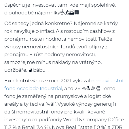
úspěchu je investovat tam, kde mají spolehlivé,
dlouhodobé nájemníky☝️💰🏭🏢
Oč se tedy jedná konkrétně? Nájemné se každý
rok navyšuje o inflaci. A s rostoucím cashflow z
pronájmu roste i hodnota nemovitostí. Takže
výnosy nemovitostních fondů tvoří příjmy z
pronájmu + růst hodnoty nemovitostí,
samozřejmě mínus náklady na vrátnýho,
udržbáře, 🚽bábu…
Excelentní výnos v roce 2021 vykázal
nemovitostní
fond Accolade Industrial
, a to 28 %🔝🎉👏 Tento
fond je zaměřený na průmyslové a logistické
areály a ty teď valí/válí. Vysoké výnosy generují i
další nemovitostní fondy pro kvalifikované
investory: oba podfondy Wood & Company (Office
11,7 % a Retail 7,4 %), Nova Real Estate (10 %) a ZDR