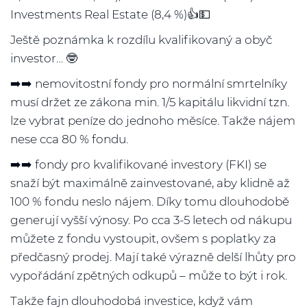
Investments Real Estate (8,4 %)👍💵
Ještě poznámka k rozdílu kvalifikovaný a obyč
investor… 🤓
➡️➡️ nemovitostní fondy pro normální smrtelníky
musí držet ze zákona min. 1/5 kapitálu likvidní tzn.
lze vybrat peníze do jednoho měsíce. Takže nájem
nese cca 80 % fondu.
➡️➡️ fondy pro kvalifikované investory (FKI) se
snaží být maximálně zainvestované, aby klidně až
100 % fondu neslo nájem. Díky tomu dlouhodobě
generují vyšší výnosy. Po cca 3-5 letech od nákupu
můžete z fondu vystoupit, ovšem s poplatky za
předčasný prodej. Mají také výrazně delší lhůty pro
vypořádání zpětných odkupů – může to být i rok.
Takže fajn dlouhodobá investice, když vám