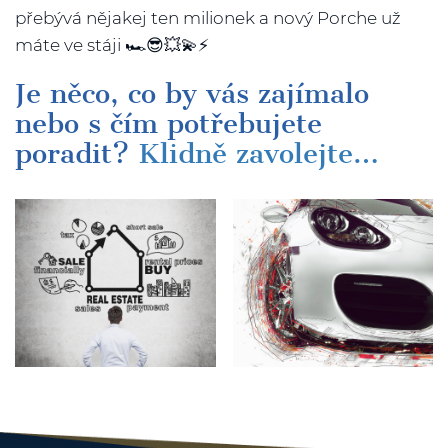
přebývá nějakej ten milionek a nový Porche už
máte ve stáji 🏎😎💥💫⚡️
Je něco, co by vás zajímalo
nebo s čím potřebujete
poradit?
Klidně zavolejte…