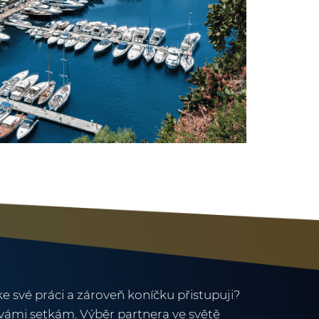
ke své práci a zároveň koníčku přistupuji?
vámi setkám. Výběr partnera ve světě