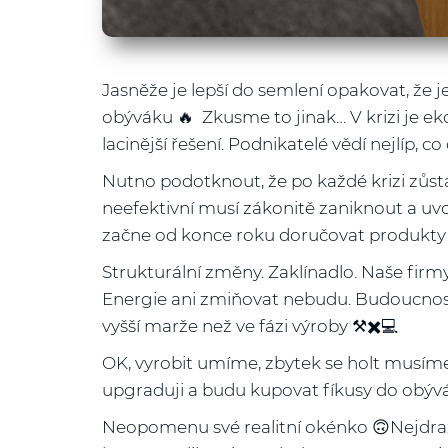
Jasněže je lepší do semlení opakovat, že
obýváku 🔥 Zkusme to jinak… V krizi je eko
lacinější řešení. Podnikatelé vědí nejlíp, c
Nutno podotknout, že po každé krizi zůstáv
neefektivní musí zákonitě zaniknout a uvol
začne od konce roku doručovat produkty s
Strukturální změny. Zaklínadlo. Naše firmy 
Energie ani zmiňovat nebudu. Budoucnost b
vyšší marže než ve fázi výroby ⚒✖️💻
OK, vyrobit umíme, zbytek se holt musí
upgraduji a budu kupovat fíkusy do obývá
Neopomenu své realitní okénko 🙃Nejdraž