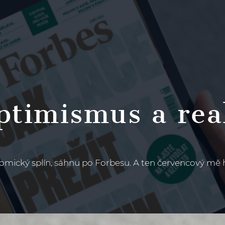
ptimismus a real
mický splín, sáhnu po Forbesu. A ten červencový mě hn