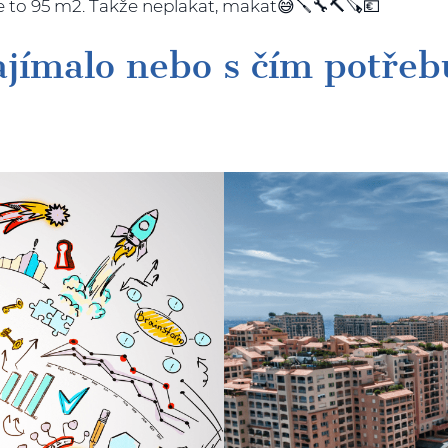
 je to 95 m2. Takže neplakat, makat😅🪛🔧🔨🪚💶
zajímalo nebo s čím potřeb