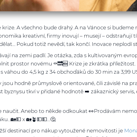
 je krize. A všechno bude drahý. A na Vánoce si budeme
nomika kreativní, firmy inovují – musejí – odstraňují t
o dělat… Pokud totiž nevědí, tak končí. Inovace neplodí s
ají na zemi padlí. Je otázka, zda s kultivovaným evrop
nit prostor novému ⚰️🔜🆕 Krize je zkrátka příležitost
 váhou do 4,5 kg z 34 obchoďáků do 30 min za 3,99 U
jsou hodně průmyslově orientované, čili závislé na praco
yznysu tkví v přidané hodnotě ➡️ zákaznický servis, d
me naučit. Anebo to někde odkoukat 👀Prodávám nemov
ku…🏡💵 x 🏡🪴💵💵…🤔
ší destinací pro nákup vytoužené nemovitosti je
Mon