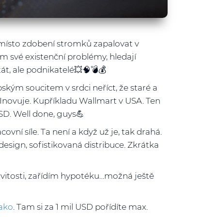
 místo zdobení stromků zapalovat v
ím své existenční problémy, hledají
tát, ale podnikatelé💥🧠💣💰
ským soucitem v srdci neříct, že staré a
. Inovuje. Kupříkladu Wallmart v USA. Ten
SD. Well done, guys💪
vní síle. Ta není a když už je, tak drahá.
esign, sofistikovaná distribuce. Zkrátka
itosti, zařídím hypotéku…možná ještě
ako
. Tam si za 1 mil USD pořídíte max.