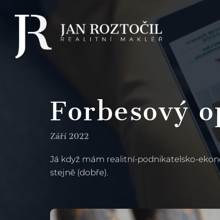
Forbesový o
Září 2022
Já když mám realitní-podnikatelsko-ekono
stejně (dobře).